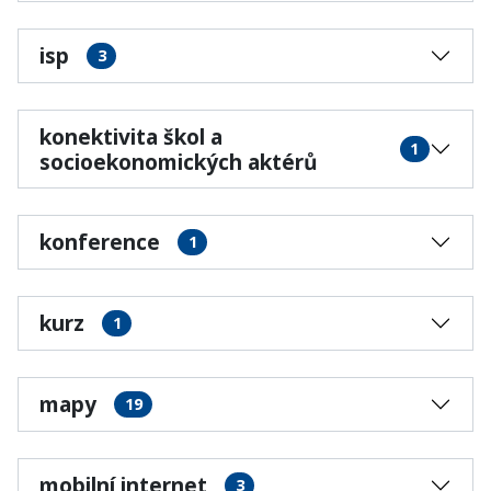
isp
3
konektivita škol a
1
socioekonomických aktérů
konference
1
kurz
1
mapy
19
mobilní internet
3