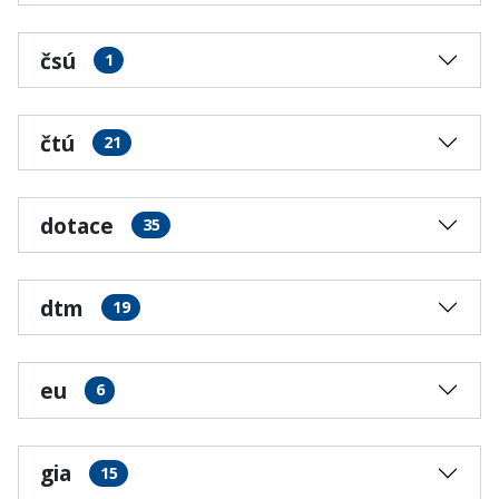
čsú
1
čtú
21
dotace
35
dtm
19
eu
6
gia
15