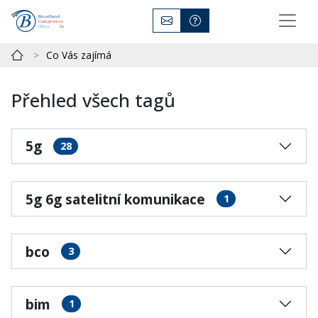
Co Vás zajímá
Přehled všech tagů
5g
28
5g 6g satelitní komunikace
1
bco
3
bim
1