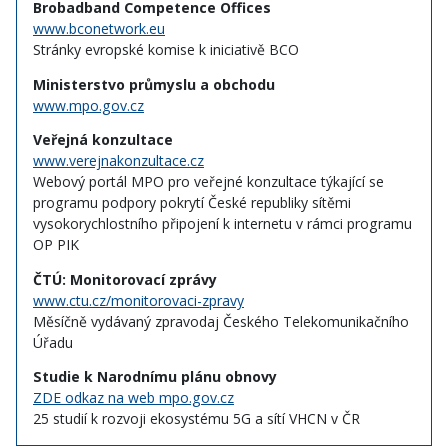
Brobadband Competence Offices
www.bconetwork.eu
Stránky evropské komise k iniciativě BCO
Ministerstvo průmyslu a obchodu
www.mpo.gov.cz
Veřejná konzultace
www.verejnakonzultace.cz
Webový portál MPO pro veřejné konzultace týkající se
programu podpory pokrytí České republiky sítěmi
vysokorychlostního připojení k internetu v rámci programu
OP PIK
ČTÚ: Monitorovací zprávy
www.ctu.cz/monitorovaci-zpravy
Měsíčně vydávaný zpravodaj Českého Telekomunikačního
Úřadu
Studie k Narodnímu plánu obnovy
ZDE odkaz na web mpo.gov.cz
25 studií k rozvoji ekosystému 5G a sítí VHCN v ČR