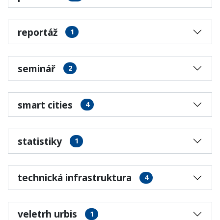
reportáž
1
seminář
2
smart cities
4
statistiky
1
technická infrastruktura
4
veletrh urbis
1