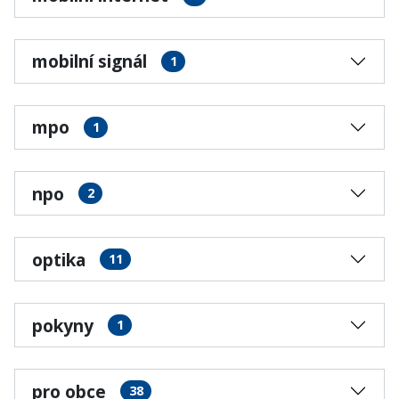
mobilní signál
1
mpo
1
npo
2
optika
11
pokyny
1
pro obce
38