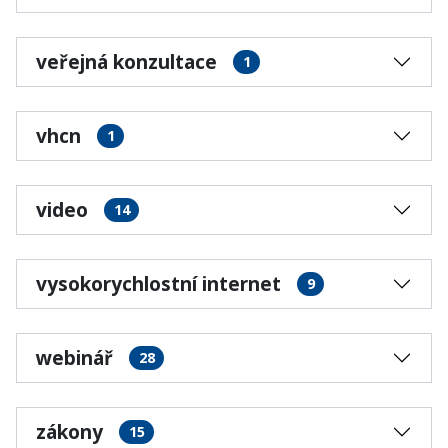
veřejná konzultace
1
vhcn
1
video
14
vysokorychlostní internet
9
webinář
28
zákony
15