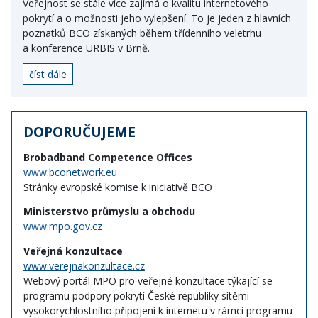
Veřejnost se stále více zajímá o kvalitu internetového
pokrytí a o možnosti jeho vylepšení. To je jeden z hlavních
poznatků BCO získaných během třídenního veletrhu
a konference URBIS v Brně.
číst dále
DOPORUČUJEME
Brobadband Competence Offices
www.bconetwork.eu
Stránky evropské komise k iniciativě BCO
Ministerstvo průmyslu a obchodu
www.mpo.gov.cz
Veřejná konzultace
www.verejnakonzultace.cz
Webový portál MPO pro veřejné konzultace týkající se
programu podpory pokrytí České republiky sítěmi
vysokorychlostního připojení k internetu v rámci programu