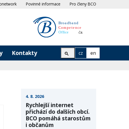
onetwork
Povinné informace
Pro členy BCO
y
Kontakty
cz
en
4. 8. 2026
Rychlejší internet
přichází do dalších obcí.
BCO pomáhá starostům
i občanům