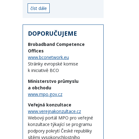
číst dále
DOPORUČUJEME
Brobadband Competence
Offices
www.bconetwork.eu
Stránky evropské komise
k iniciativě BCO
Ministerstvo průmyslu
a obchodu
www.mpo.gov.cz
Veřejná konzultace
www.verejnakonzultace.cz
Webový portál MPO pro veřejné
konzultace týkající se programu
podpory pokrytí České republiky
sítěmi vysokorychlostního