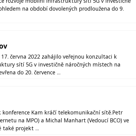
 rozvoje mobilní infrastruktury sítí 5G v investičně
 ohledem na období dovolených prodloužena do 9.
ov
7. června 2022 zahájilo veřejnou konzultaci k
uktury sítí 5G v investičně náročných místech na
vřena do 20. července ...
ník konference Kam kráčí telekomunikační sítě.Petr
internetu na MPO) a Michal Manhart (Vedoucí BCO) ve
také projekt ...