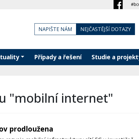
#bc
NAPIŠTE NÁM
NEJČASTĚJŠÍ DOTAZY
tuality
Případy a řešení
Studie a projekt
u "mobilní internet"
kov prodloužena