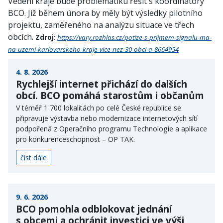
Vedení kraje bude problematiku řešit s koordinátory
BCO. Již během února by měly být výsledky pilotního
projektu, zaměřeného na analýzu situace ve třech
obcích.
Zdroj:
https://vary.rozhlas.cz/potize-s-prijmem-signalu-ma-
na-uzemi-karlovarskeho-kraje-vice-nez-30-obci-a-8664954
4. 8. 2026
Rychlejší internet přichází do dalších
obcí. BCO pomáhá starostům i občanům
V téměř 1 700 lokalitách po celé České republice se
připravuje výstavba nebo modernizace internetových sítí
podpořená z Operačního programu Technologie a aplikace
pro konkurenceschopnost – OP TAK.
číst dále
9. 6. 2026
BCO pomohla odblokovat jednání
s obcemi a ochránit investici ve výši