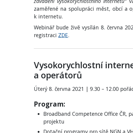
zavádění vysokorychlostního internetu
" v
zaměřené na spolupráci měst, obcí a op
k internetu.
Webinář bude živě vysílán 8. června 20
registraci
ZDE
.
Vysokorychlostní interne
a operátorů
Úterý 8. června 2021 | 9.30 – 12.00 poř
Program:
Broadband Competence Office ČR, pa
projektu
Dotační programy pro sítě NGN a VH