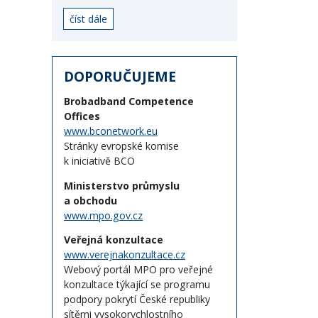
číst dále
DOPORUČUJEME
Brobadband Competence
Offices
www.bconetwork.eu
Stránky evropské komise
k iniciativě BCO
Ministerstvo průmyslu
a obchodu
www.mpo.gov.cz
Veřejná konzultace
www.verejnakonzultace.cz
Webový portál MPO pro veřejné
konzultace týkající se programu
podpory pokrytí České republiky
sítěmi vysokorychlostního