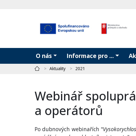
O nás
Informace pro ...
Ak
Aktuality
2021
Webinář spoluprá
a operátorů
Po dubnových webinařích "
Vysokorychlos