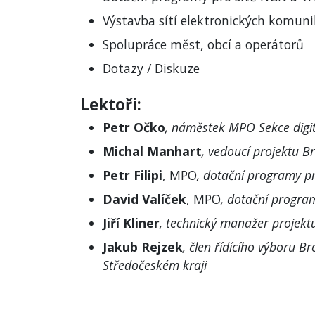
Výstavba sítí elektronických komunik
Spolupráce měst, obcí a operátorů
Dotazy / Diskuze
Lektoři:
Petr Očko
, náměstek MPO Sekce digit
Michal Manhart
, vedoucí projektu 
Petr Filipi
, MPO
, dotační programy p
David Valíček
, MPO
, dotační progra
Jiří Kliner
, technický manažer projek
Jakub Rejzek
, člen řídícího výboru 
Středočeském kraji