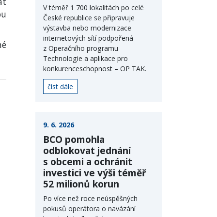
át
V téměř 1 700 lokalitách po celé
pu
České republice se připravuje
výstavba nebo modernizace
internetových sítí podpořená
né
z Operačního programu
Technologie a aplikace pro
konkurenceschopnost – OP TAK.
číst dále
9. 6. 2026
BCO pomohla
odblokovat jednání
s obcemi a ochránit
investici ve výši téměř
52 milionů korun
Po více než roce neúspěšných
pokusů operátora o navázání