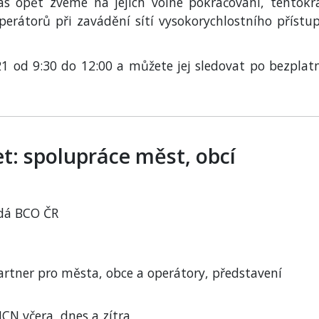
ás opět zveme na jejich volné pokračování, tentokr
erátorů při zavádění sítí vysokorychlostního přístu
21 od 9:30 do 12:00 a můžete jej sledovat po bezplat
t: spolupráce měst, obcí
ádá BCO ČR
rtner pro města, obce a operátory, představení
CN včera, dnes a zítra