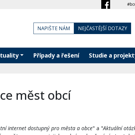
#bc
NAPIŠTE NÁM
NEJČASTĚJŠÍ DOTAZY
tuality
Případy a řešení
Studie a projekt
ce měst obcí
tní internet dostupný pro města a obce
" a "
Aktuální otáz