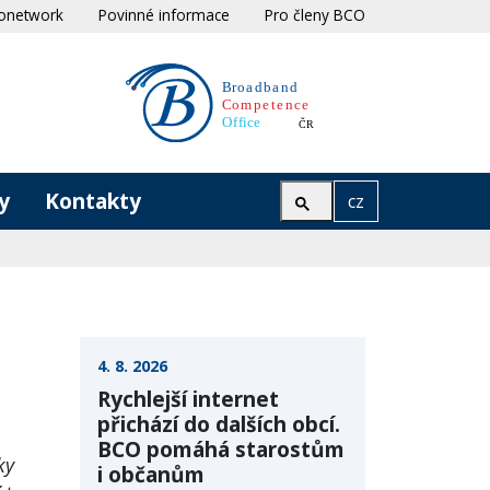
onetwork
Povinné informace
Pro členy BCO
y
Kontakty
cz
4. 8. 2026
Rychlejší internet
přichází do dalších obcí.
BCO pomáhá starostům
ky
i občanům