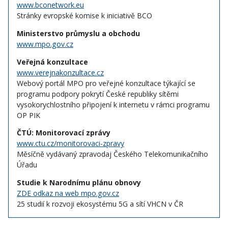
www.bconetwork.eu
Stránky evropské komise k iniciativě BCO
Ministerstvo průmyslu a obchodu
www.mpo.gov.cz
Veřejná konzultace
www.verejnakonzultace.cz
Webový portál MPO pro veřejné konzultace týkající se
programu podpory pokrytí České republiky sítěmi
vysokorychlostního připojení k internetu v rámci programu
OP PIK
ČTÚ: Monitorovací zprávy
www.ctu.cz/monitorovaci-zpravy
Měsíčně vydávaný zpravodaj Českého Telekomunikačního
Úřadu
Studie k Narodnímu plánu obnovy
ZDE odkaz na web mpo.gov.cz
25 studií k rozvoji ekosystému 5G a sítí VHCN v ČR