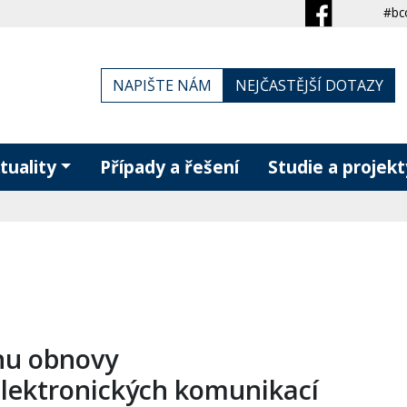
#bc
NAPIŠTE NÁM
NEJČASTĚJŠÍ DOTAZY
tuality
Případy a řešení
Studie a projekt
nu obnovy
 elektronických komunikací