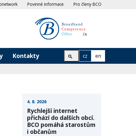
onetwork
Povinné informace
Pro členy BCO
y
Kontakty
cz
en
4. 8. 2026
Rychlejší internet
přichází do dalších obcí.
BCO pomáhá starostům
i občanům