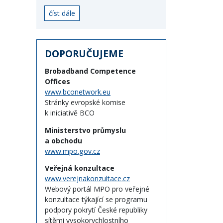
číst dále
DOPORUČUJEME
Brobadband Competence
Offices
www.bconetwork.eu
Stránky evropské komise
k iniciativě BCO
Ministerstvo průmyslu
a obchodu
www.mpo.gov.cz
Veřejná konzultace
www.verejnakonzultace.cz
Webový portál MPO pro veřejné
konzultace týkající se programu
podpory pokrytí České republiky
sítěmi vysokorychlostního