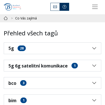
Co Vás zajímá
Přehled všech tagů
5g
28
5g 6g satelitní komunikace
1
bco
3
bim
1