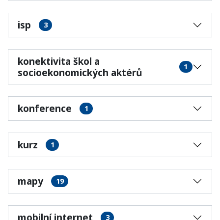
isp
3
konektivita škol a
1
socioekonomických aktérů
konference
1
kurz
1
mapy
19
mobilní internet
3