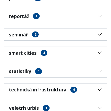
reportáž
1
seminář
2
smart cities
4
statistiky
1
technická infrastruktura
4
veletrh urbis
1