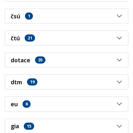
čsú
1
čtú
21
dotace
35
dtm
19
eu
6
gia
15