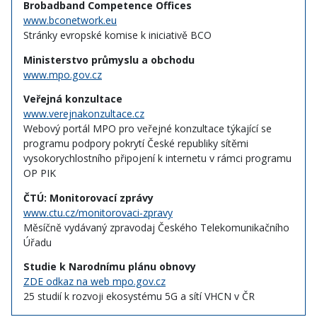
Brobadband Competence Offices
www.bconetwork.eu
Stránky evropské komise k iniciativě BCO
Ministerstvo průmyslu a obchodu
www.mpo.gov.cz
Veřejná konzultace
www.verejnakonzultace.cz
Webový portál MPO pro veřejné konzultace týkající se
programu podpory pokrytí České republiky sítěmi
vysokorychlostního připojení k internetu v rámci programu
OP PIK
ČTÚ: Monitorovací zprávy
www.ctu.cz/monitorovaci-zpravy
Měsíčně vydávaný zpravodaj Českého Telekomunikačního
Úřadu
Studie k Narodnímu plánu obnovy
ZDE odkaz na web mpo.gov.cz
25 studií k rozvoji ekosystému 5G a sítí VHCN v ČR