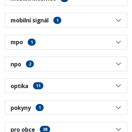
mobilní signál
1
mpo
1
npo
2
optika
11
pokyny
1
pro obce
38