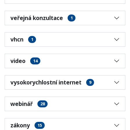
veřejná konzultace
1
vhcn
1
video
14
vysokorychlostní internet
9
webinář
28
zákony
15