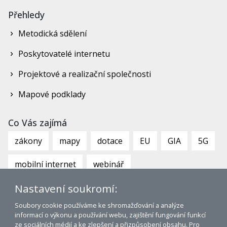
Přehledy
Metodická sdělení
Poskytovatelé internetu
Projektové a realizační společnosti
Mapové podklady
Co Vás zajímá
zákony
mapy
dotace
EU
GIA
5G
mobilní internet
webinář
Nastavení soukromí:
Soubory cookie používáme ke shromažďování a analýze
informací o výkonu a používání webu, zajištění fungování funkcí
ze sociálních médií a ke zlepšení a přizpůsobení obsahu. Pro