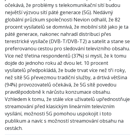
očekává, že problémy s telekomunikační sítí budou
největší výzvou sítí páté generace (5G). Nedávný
globální průzkum společnosti Nevion odhalil, že 82
procent vysílatelů se domnívá, že mobilní sítě jako je ta
páté generace, nakonec nahradí distribuci přes
terestrické vysílače (DVB-T/DVB-T2) a satelit a stane se
preferovanou cestou pro sledování televizního obsahu.
Více než třetina respondentů (37%) si myslí, že k tomu
dojde do jednoho roku až dvou let. 10 procent
vysílatelů předpokládá, že bude trvat více než tři roky,
než sítě 5G převezmou tradiční služby, a drtivá většina
(94%) provozovatelů očekává, že 5G sítě povedou
pravděpodobně k nárůstu konzumace obsahu.
Vzhledem k tomu, že stále více uživatelů upřednostňuje
streamování před klasickým lineárním televizním
vysílání, možnosti 5G pomohou uspokojit i toto
publikum a navíc s možností streamování obsahu na
cestách.