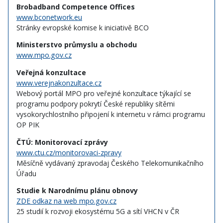
Brobadband Competence Offices
www.bconetwork.eu
Stránky evropské komise k iniciativě BCO
Ministerstvo průmyslu a obchodu
www.mpo.gov.cz
Veřejná konzultace
www.verejnakonzultace.cz
Webový portál MPO pro veřejné konzultace týkající se
programu podpory pokrytí České republiky sítěmi
vysokorychlostního připojení k internetu v rámci programu
OP PIK
ČTÚ: Monitorovací zprávy
www.ctu.cz/monitorovaci-zpravy
Měsíčně vydávaný zpravodaj Českého Telekomunikačního
Úřadu
Studie k Narodnímu plánu obnovy
ZDE odkaz na web mpo.gov.cz
25 studií k rozvoji ekosystému 5G a sítí VHCN v ČR