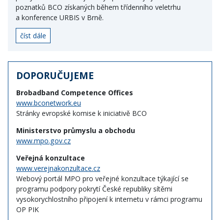
poznatků BCO získaných během třídenního veletrhu
a konference URBIS v Brně.
číst dále
DOPORUČUJEME
Brobadband Competence Offices
www.bconetwork.eu
Stránky evropské komise k iniciativě BCO
Ministerstvo průmyslu a obchodu
www.mpo.gov.cz
Veřejná konzultace
www.verejnakonzultace.cz
Webový portál MPO pro veřejné konzultace týkající se
programu podpory pokrytí České republiky sítěmi
vysokorychlostního připojení k internetu v rámci programu
OP PIK