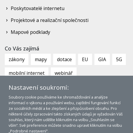
Poskytovatelé internetu
Projektové a realizační společnosti
Mapové podklady
Co Vás zajímá
zákony
mapy
dotace
EU
GIA
5G
mobilní internet
webinář
Nastavení soukromí:
Soubory cookie používáme ke shromažďování a analýze
informací o výkonu a používání webu, zajištění fungování funkcí
ze sociálních médií a ke zlepšení a přizpůsobení obsahu. Pro
některé účely zpracování takto získaných údajů je vyžadován Váš
souhlas, který nám udělíte kliknutím na volbu „Souhlasím se
www.bco.gov.cz
|
www.bconetwork.cz
vším“. Své preference můžete snadno upravit kliknutím na volbu
Mapa stránek
|
Tagy
|
Prohlášení o přístupnosti
„Podrobné nastavení“.
© 2026 Broadband Competence Office ČR