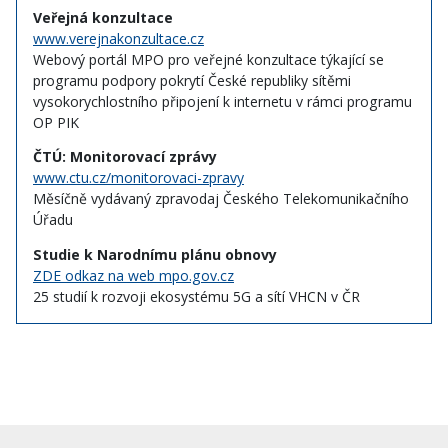
Veřejná konzultace
www.verejnakonzultace.cz
Webový portál MPO pro veřejné konzultace týkající se
programu podpory pokrytí České republiky sítěmi
vysokorychlostního připojení k internetu v rámci programu
OP PIK
ČTÚ: Monitorovací zprávy
www.ctu.cz/monitorovaci-zpravy
Měsíčně vydávaný zpravodaj Českého Telekomunikačního
Úřadu
Studie k Narodnímu plánu obnovy
ZDE odkaz na web mpo.gov.cz
25 studií k rozvoji ekosystému 5G a sítí VHCN v ČR