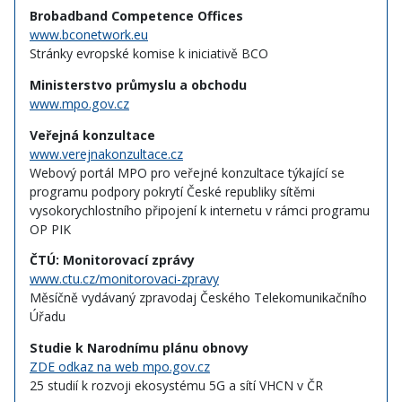
Brobadband Competence Offices
www.bconetwork.eu
Stránky evropské komise k iniciativě BCO
Ministerstvo průmyslu a obchodu
www.mpo.gov.cz
Veřejná konzultace
www.verejnakonzultace.cz
Webový portál MPO pro veřejné konzultace týkající se
programu podpory pokrytí České republiky sítěmi
vysokorychlostního připojení k internetu v rámci programu
OP PIK
ČTÚ: Monitorovací zprávy
www.ctu.cz/monitorovaci-zpravy
Měsíčně vydávaný zpravodaj Českého Telekomunikačního
Úřadu
Studie k Narodnímu plánu obnovy
ZDE odkaz na web mpo.gov.cz
25 studií k rozvoji ekosystému 5G a sítí VHCN v ČR