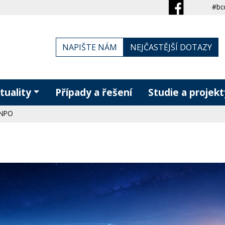
#bc
NAPIŠTE NÁM
NEJČASTĚJŠÍ DOTAZY
tuality
Případy a řešení
Studie a projekt
 NPO