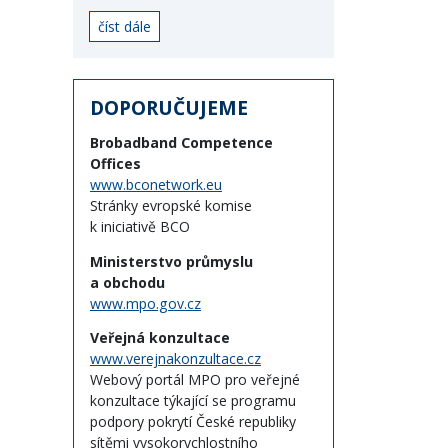
číst dále
DOPORUČUJEME
Brobadband Competence
Offices
www.bconetwork.eu
Stránky evropské komise
k iniciativě BCO
Ministerstvo průmyslu
a obchodu
www.mpo.gov.cz
Veřejná konzultace
www.verejnakonzultace.cz
Webový portál MPO pro veřejné
konzultace týkající se programu
podpory pokrytí České republiky
sítěmi vysokorychlostního