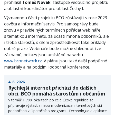
prohlásil
Tomáš Novák
, zástupce vedoucího projektu
a oblastní koordinátor pro oblast Čechy I.
Významnou částí projektu BCO zůstávají i v roce 2023
osvěta a informační servis. Pro samosprávy bude
znovu v pravidelných termínech pořádat webináře
s tématikou internetu, za účasti mnoha odborníků, ale
i třeba starostů, s cílem zprostředkovat také příklady
dobré praxe. Webináře bude možné shlédnout i ze
záznamů, odkazy jsou umístěné na webu
www.bconetwork.cz
. V plánu jsou také další podpůrné
materiály a na podzim i odborná konference.
4. 8. 2026
Rychlejší internet přichází do dalších
obcí. BCO pomáhá starostům i občanům
V téměř 1 700 lokalitách po celé České republice se
připravuje výstavba nebo modernizace internetových sítí
podpořená z Operačního programu Technologie a aplikace