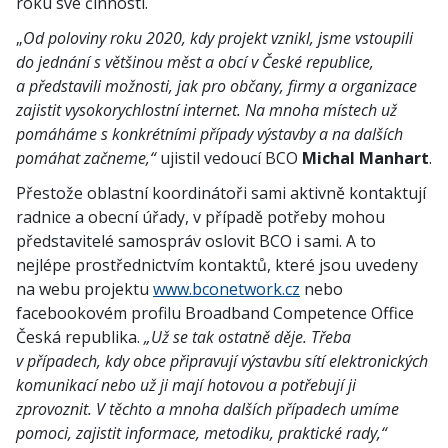
roku své činnosti.
„
Od poloviny roku 2020, kdy projekt vznikl, jsme vstoupili
do jednání s většinou měst a obcí v České republice,
a představili možnosti, jak pro občany, firmy a organizace
zajistit vysokorychlostní internet. Na mnoha místech už
pomáháme s konkrétními případy výstavby a na dalších
pomáhat začneme,“
ujistil vedoucí BCO
Michal Manhart
.
Přestože oblastní koordinátoři sami aktivně kontaktují
radnice a obecní úřady, v případě potřeby mohou
představitelé samospráv oslovit BCO i sami. A to
nejlépe prostřednictvím kontaktů, které jsou uvedeny
na webu projektu
www.bconetwork.cz
nebo
facebookovém profilu Broadband Competence Office
Česká republika.
„Už se tak ostatně děje. Třeba
v případech, kdy obce připravují výstavbu sítí elektronických
komunikací nebo už ji mají hotovou a potřebují ji
zprovoznit. V těchto a mnoha dalších případech umíme
pomoci, zajistit informace, metodiku, praktické rady,“