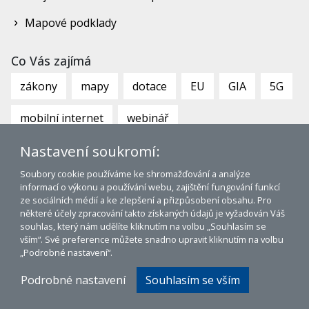
Mapové podklady
Co Vás zajímá
zákony
mapy
dotace
EU
GIA
5G
mobilní internet
webinář
Nastavení soukromí:
Soubory cookie používáme ke shromažďování a analýze
informací o výkonu a používání webu, zajištění fungování funkcí
ze sociálních médií a ke zlepšení a přizpůsobení obsahu. Pro
některé účely zpracování takto získaných údajů je vyžadován Váš
souhlas, který nám udělíte kliknutím na volbu „Souhlasím se
www.bco.gov.cz
|
www.bconetwork.cz
vším“. Své preference můžete snadno upravit kliknutím na volbu
Mapa stránek
|
Tagy
|
Prohlášení o přístupnosti
„Podrobné nastavení“.
© 2026 Broadband Competence Office ČR
WWW:
Lubor Mrázek, mSystem 5.2
Podrobné nastavení
Souhlasím se vším