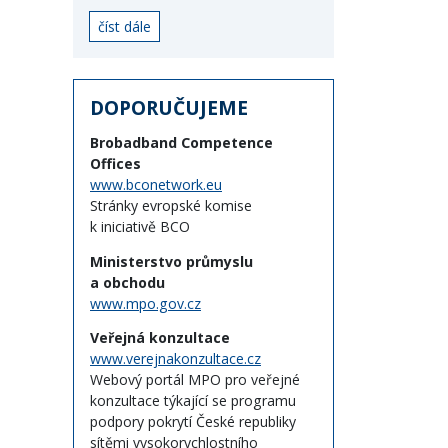
číst dále
DOPORUČUJEME
Brobadband Competence
Offices
www.bconetwork.eu
Stránky evropské komise
k iniciativě BCO
Ministerstvo průmyslu
a obchodu
www.mpo.gov.cz
Veřejná konzultace
www.verejnakonzultace.cz
Webový portál MPO pro veřejné
konzultace týkající se programu
podpory pokrytí České republiky
sítěmi vysokorychlostního