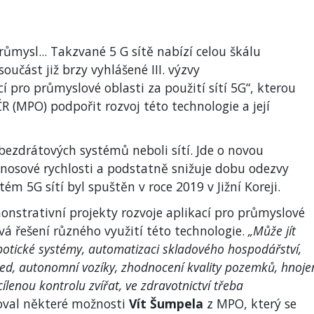
růmysl... Takzvané 5 G sítě nabízí celou škálu
oučást již brzy vyhlášené III. výzvy
í pro průmyslové oblasti za použití sítí 5G“, kterou
 (MPO) podpořit rozvoj této technologie a její
ezdrátových systémů neboli sítí. Jde o novou
enosové rychlosti a podstatně snižuje dobu odezvy
ém 5G sítí byl spuštěn v roce 2019 v Jižní Koreji.
nstrativní projekty rozvoje aplikací pro průmyslové
vá řešení různého využití této technologie.
„Může jít
robotické systémy, automatizaci skladového hospodářství,
led, autonomní vozíky, zhodnocení kvality pozemků, hnoje
cílenou kontrolu zvířat, ve zdravotnictví třeba
val některé možnosti
Vít Šumpela
z MPO, který se