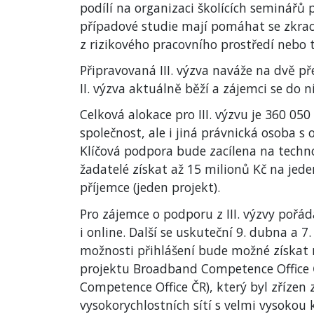
podílí na organizaci školících seminářů 
případové studie mají pomáhat se zkrac
z rizikového pracovního prostředí nebo 
Připravovaná III. výzva naváže na dvě př
II. výzva aktuálně běží a zájemci se do n
Celková alokace pro III. výzvu je 360 05
společnost, ale i jiná právnická osoba s
Klíčová podpora bude zacílena na techn
žadatelé získat až 15 milionů Kč na jed
příjemce (jeden projekt).
Pro zájemce o podporu z III. výzvy pořá
i online. Další se uskuteční 9. dubna a 7
možnosti přihlášení bude možné získat
projektu Broadband Competence Office 
Competence Office ČR), který byl zříze
vysokorychlostních sítí s velmi vysokou