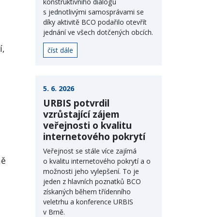
konstruktivního dialogu
s jednotlivými samosprávami se
díky aktivitě BCO podařilo otevřít
jednání ve všech dotčených obcích.
í,
číst dále
5. 6. 2026
URBIS potvrdil
vzrůstající zájem
veřejnosti o kvalitu
internetového pokrytí
Veřejnost se stále více zajímá
ně
o kvalitu internetového pokrytí a o
možnosti jeho vylepšení. To je
jeden z hlavních poznatků BCO
získaných během třídenního
veletrhu a konference URBIS
v Brně.