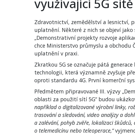
využívající 5G sítě
Zdravotnictví, zemědělství a lesnictví, p
uplatnění. Některé z nich se objeví jako s
„Demonstrativní projekty rozvoje aplikac
chce Ministerstvo průmyslu a obchodu ČR
uplatnění v praxi.
Zkratkou 5G se označuje pátá generace b
technologii, která významně zvyšuje př
oproti standardu 4G. První komerční syst
Předmětem připravované III. výzvy „Demo
oblasti za použití sítí 5G“ budou ukázko
například o digitalizované výrobní linky, 
trasování a sledování, video analýzy a doh
a zalévání, pohyb zvěře, lokalizaci škůdců, 
o telemedicínu nebo teleoperace,“
vyjmeno