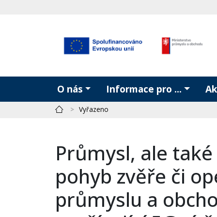
O nás
Informace pro ...
Ak
Vyřazeno
Průmysl, ale také 
pohyb zvěře či op
průmyslu a obcho