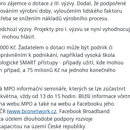
pro zájemce o dotace z III. výzvy. Dodal, že podpořené
ováním výrobní doby, vyloučením lidského faktoru
třeba se snížením nákladů výrobního procesu.
edchozí výzvy. Projekty pro I. výzvu se nyní vyhodnocuj
í mohou hlásit.
0 000 Kč. Žadatelem o dotaci může být podnik či
 oprávněním k podnikání, například vysoká škola.
ologické SMART přístupy - případy užití, kde mohou
en případ, a 75 milionů Kč na jednoho konečného
dá MPO informační semináře, kterých se lze zúčastnit
. května, vždy od 13 do 15 hodin. Bližší informace včet
 na webu MPO a také na webu a Facebooku jeho
ČR (
www.bconetwork.cz
, Facebook Broadband
n za účelem dlouhodobé podpory rozvoje
 kapacitou na území České republiky.