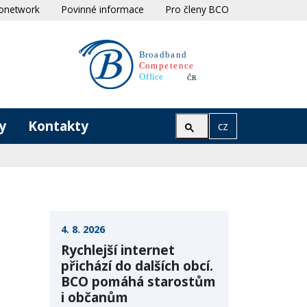
onetwork
Povinné informace
Pro členy BCO
y
Kontakty
cz
4. 8. 2026
Rychlejší internet
přichází do dalších obcí.
BCO pomáhá starostům
i občanům