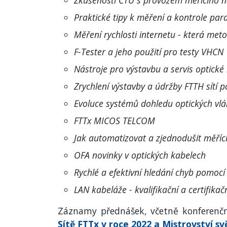
Zkušenosti ČTÚ s provozem měřícího n
Praktické tipy k měření a kontrole para
Měření rychlosti internetu - která met
F-Tester a jeho použití pro testy VHCN
Nástroje pro výstavbu a servis optické
Zrychlení výstavby a údržby FTTH sítí
Evoluce systémů dohledu optických vl
FTTx MICOS TELCOM
Jak automatizovat a zjednodušit měříc
OFA novinky v optických kabelech
Rychlé a efektivní hledání chyb pomocí
LAN kabeláže - kvalifikační a certifikačn
Záznamy přednášek, včetně konferenč
Sítě FTTx v roce 2022 a Mistrovství 