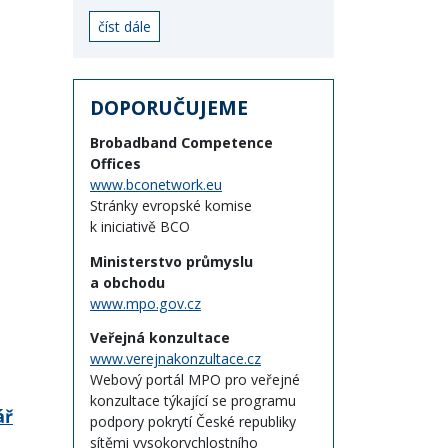
číst dále
DOPORUČUJEME
Brobadband Competence
Offices
www.bconetwork.eu
Stránky evropské komise
k iniciativě BCO
Ministerstvo průmyslu
a obchodu
www.mpo.gov.cz
Veřejná konzultace
www.verejnakonzultace.cz
Webový portál MPO pro veřejné
konzultace týkající se programu
ář
podpory pokrytí České republiky
sítěmi vysokorychlostního