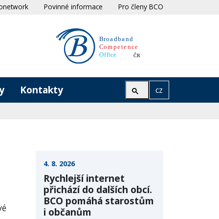
onetwork
Povinné informace
Pro členy BCO
y
Kontakty
cz
4. 8. 2026
Rychlejší internet
přichází do dalších obcí.
BCO pomáhá starostům
vé
i občanům