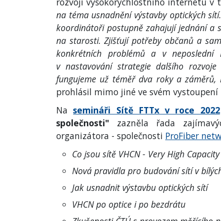
rozvoji vysokorychlostního internetu v
na téma usnadnění výstavby optických sítí
koordinátoři postupně zahajují jednání a 
na starosti. Zjišťují potřeby občanů a sam
konkrétních problémů a v neposlední ř
v nastavování strategie dalšího rozvoje
fungujeme už téměř dva roky a záměrů, kt
prohlásil mimo jiné ve svém vystoupení
Na
semináři Sítě FTTx v roce 2022
společnosti"
zazněla řada zajímav
organizátora - společnosti
ProFiber net
Co jsou sítě VHCN - Very High Capacit
Nová pravidla pro budování sítí v bílýc
Jak usnadnit výstavbu optických sítí
VHCN po optice i po bezdrátu