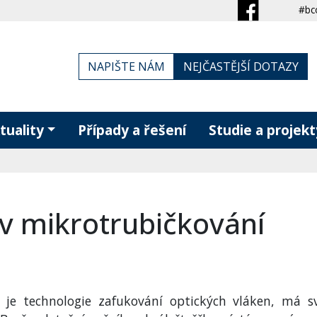
#bc
NAPIŠTE NÁM
NEJČASTĚJŠÍ DOTAZY
tuality
Případy a řešení
Studie a projekt
 v mikrotrubičkování
ž je technologie zafukování optických vláken, má s