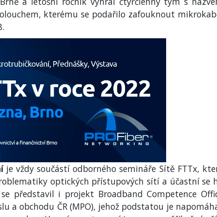
 Brně a letošní ročník vyhrál čtyřčlenný tým s názv
olouchem, kterému se podařilo zafouknout mikrokab
8.
í
je vždy součástí odborného semináře Sítě FTTx, kte
roblematiky optických přístupových sítí a účastní se 
se představil i projekt Broadband Competence Offi
slu a obchodu ČR (MPO), jehož podstatou je napomáh