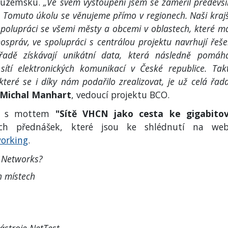
 tuzemsku.
„Ve svém vystoupení jsem se zaměřil předevš
. Tomuto úkolu se věnujeme přímo v regionech. Naši krajš
spolupráci se všemi městy a obcemi v oblastech, které ma
ospráv, ve spolupráci s centrálou projektu navrhují řeše
adě získávají unikátní data, která následně pomáha
 sítí elektronických komunikací v České republice. Tak
eré se i díky nám podařilo zrealizovat, je už celá řada
Michal Manhart
, vedoucí projektu BCO.
s mottem
"Sítě VHCN jako cesta ke gigabito
ých přednášek, které jsou ke shlédnutí na we
working
.
y Networks?
h místech