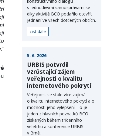
ím
konstruktivního dialogu
s jednotlivými samosprávami se
tí
díky aktivitě BCO podařilo otevřít
jí
jednání ve všech dotčených obcích.
ní
číst dále
jí
to
.“
5. 6. 2026
URBIS potvrdil
vé
vzrůstající zájem
bu
veřejnosti o kvalitu
internetového pokrytí
Veřejnost se stále více zajímá
o kvalitu internetového pokrytí a o
možnosti jeho vylepšení. To je
jeden z hlavních poznatků BCO
získaných během třídenního
veletrhu a konference URBIS
v Brně.