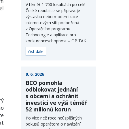
em
V téměř 1 700 lokalitách po celé
el
České republice se připravuje
výstavba nebo modernizace
internetových sítí podpořená
z Operačního programu
Technologie a aplikace pro
konkurenceschopnost – OP TAK.
číst dále
9. 6. 2026
BCO pomohla
odblokovat jednání
s obcemi a ochránit
rý
investici ve výši téměř
ho
52 milionů korun
ce
Po více než roce neúspěšných
at
pokusů operátora o navázání