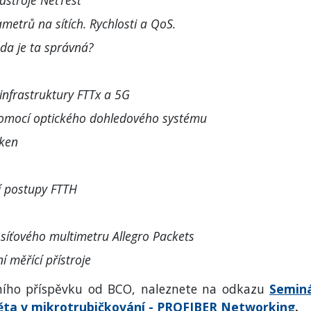
ástroje NetTest
metrů na sítích. Rychlosti a QoS.
oda je ta správná?
 infrastruktury FTTx a 5G
 pomocí optického dohledového systému
áken
í postupy FTTH
 síťového multimetru Allegro Packets
í měřící přístroje
ního příspěvku od BCO, naleznete na odkazu
Semin
světa v mikrotrubičkování - PROFIBER Networking
.