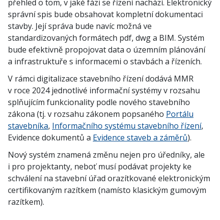
přehled o tom, v jaké fázi se řízení nachází. Elektronický
správní spis bude obsahovat kompletní dokumentaci
stavby. Její správa bude navíc možná ve
standardizovaných formátech pdf, dwg a BIM. Systém
bude efektivně propojovat data o územním plánování
a infrastruktuře s informacemi o stavbách a řízeních.
V rámci digitalizace stavebního řízení dodává MMR
v roce 2024 jednotlivé informační systémy v rozsahu
splňujícím funkcionality podle nového stavebního
zákona (tj. v rozsahu zákonem popsaného
Portálu
stavebníka
,
Informačního systému stavebního řízení
,
Evidence dokumentů a
Evidence staveb a záměrů
).
Nový systém znamená změnu nejen pro úředníky, ale
i pro projektanty, neboť musí podávat projekty ke
schválení na stavební úřad orazítkované elektronickým
certifikovaným razítkem (namísto klasickým gumovým
razítkem).