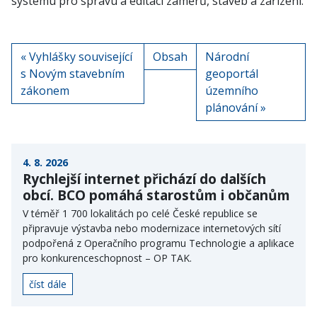
systému pro správu a editaci záměrů, staveb a zařízení.
« Vyhlášky související
Obsah
Národní
s Novým stavebním
geoportál
zákonem
územního
plánování
»
4. 8. 2026
Rychlejší internet přichází do dalších
obcí. BCO pomáhá starostům i občanům
V téměř 1 700 lokalitách po celé České republice se
připravuje výstavba nebo modernizace internetových sítí
podpořená z Operačního programu Technologie a aplikace
pro konkurenceschopnost – OP TAK.
číst dále