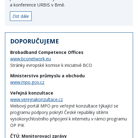
a konference URBIS v Brně.
číst dále
DOPORUČUJEME
Brobadband Competence Offices
www.bconetwork.eu
Stránky evropské komise k iniciativě BCO
Ministerstvo průmyslu a obchodu
www.mpo.gov.cz
Veřejná konzultace
www.verejnakonzultace.cz
Webový portál MPO pro veřejné konzultace týkající se
programu podpory pokrytí České republiky sítěmi
vysokorychlostního připojení k internetu v rámci programu
OP PIK
ČTÚ: Monitorovací zprávy