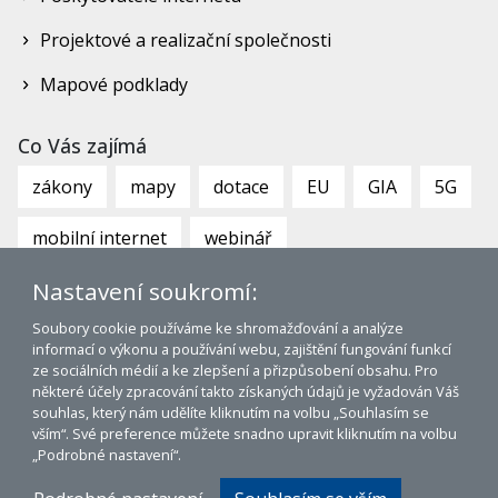
Projektové a realizační společnosti
Mapové podklady
Co Vás zajímá
zákony
mapy
dotace
EU
GIA
5G
mobilní internet
webinář
Nastavení soukromí:
Soubory cookie používáme ke shromažďování a analýze
informací o výkonu a používání webu, zajištění fungování funkcí
ze sociálních médií a ke zlepšení a přizpůsobení obsahu. Pro
některé účely zpracování takto získaných údajů je vyžadován Váš
souhlas, který nám udělíte kliknutím na volbu „Souhlasím se
www.bco.gov.cz
|
www.bconetwork.cz
vším“. Své preference můžete snadno upravit kliknutím na volbu
Mapa stránek
|
Tagy
|
Prohlášení o přístupnosti
„Podrobné nastavení“.
© 2026 Broadband Competence Office ČR
WWW:
Lubor Mrázek, mSystem 5.2